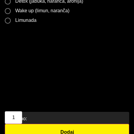
Detox (jabuka, naranča, aronija)
Wake up (limun, naranča)
Limunada
Ukupno:
Dodaj