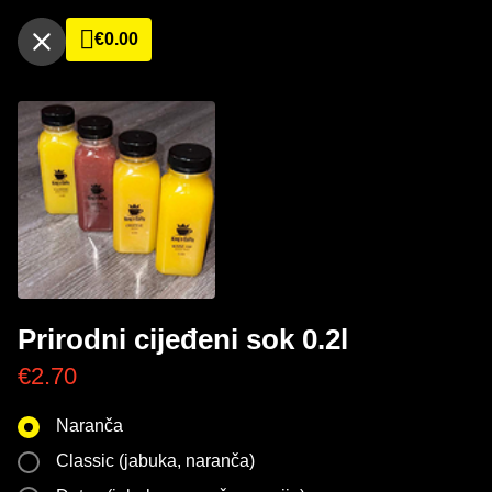
€
0.00
Prirodni cijeđeni sok 0.2l
€
2.70
Naranča
Classic (jabuka, naranča)